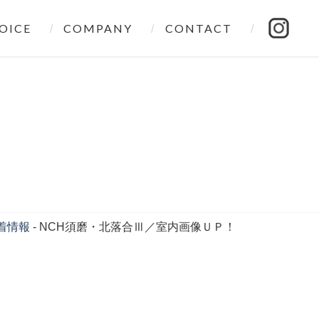
OICE
COMPANY
CONTACT
着情報
-
NCH須磨・北落合Ⅲ／室内画像ＵＰ！