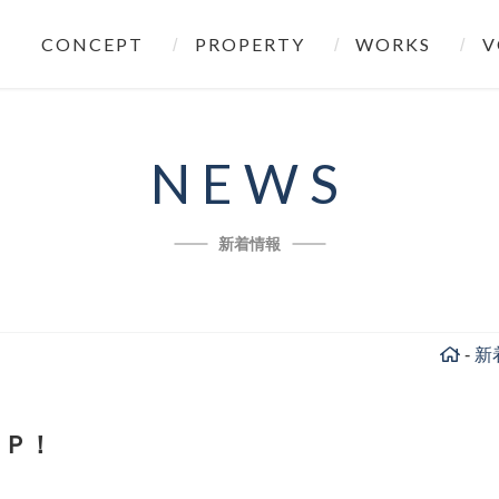
CONCEPT
PROPERTY
WORKS
V
NEWS
新着情報
-
新
ＵＰ！