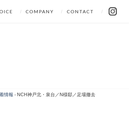
OICE
COMPANY
CONTACT
着情報
-
NCH神戸北・泉台／N様邸／足場撤去